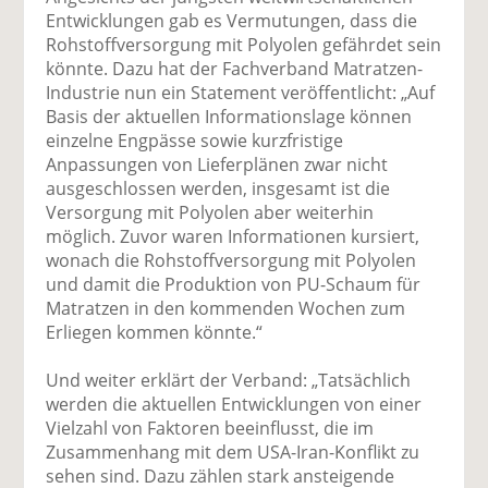
uf
wi
uf
er
ru
Entwicklungen gab es Vermutungen, dass die
F
tt
Li
E
ck
Rohstoffversorgung mit Polyolen gefährdet sein
ac
er
n
m
e
könnte. Dazu hat der Fachverband Matratzen-
e
n
k
ai
n
Industrie nun ein Statement veröffentlicht: „Auf
b
e
l
Basis der aktuellen Informationslage können
o
di
v
einzelne Engpässe sowie kurzfristige
o
n
er
Anpassungen von Lieferplänen zwar nicht
k
te
se
ausgeschlossen werden, insgesamt ist die
te
il
n
Versorgung mit Polyolen aber weiterhin
il
e
d
möglich. Zuvor waren Informationen kursiert,
e
n
e
wonach die Rohstoffversorgung mit Polyolen
n
n
und damit die Produktion von PU-Schaum für
Matratzen in den kommenden Wochen zum
Erliegen kommen könnte.“
Und weiter erklärt der Verband: „Tatsächlich
werden die aktuellen Entwicklungen von einer
Vielzahl von Faktoren beeinflusst, die im
Zusammenhang mit dem USA-Iran-Konflikt zu
sehen sind. Dazu zählen stark ansteigende