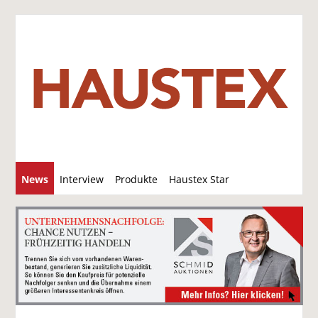
S
News
Interview
Produkte
Haustex Star
u
c
Jobs / Verkäufe
h
e