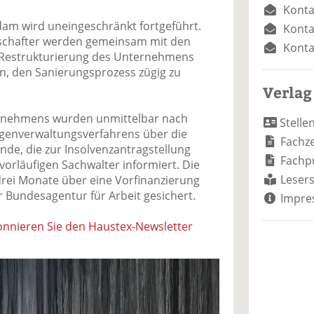
Konta
am wird uneingeschränkt fortgeführt.
Konta
schafter werden gemeinsam mit den
Konta
 Restrukturierung des Unternehmens
en, den Sanierungsprozess zügig zu
Verlag
ernehmens wurden unmittelbar nach
Stelle
igenverwaltungsverfahrens über die
Fachze
ünde, die zur Insolvenzantragstellung
Fachp
orläufigen Sachwalter informiert. Die
Lesers
drei Monate über eine Vorfinanzierung
r Bundesagentur für Arbeit gesichert.
Impre
nnieren Sie den Haustex-Newsletter