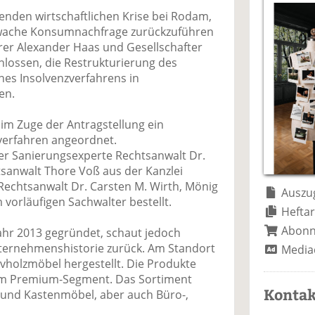
a
t
a
p
D
enden wirtschaftlichen Krise bei Rodam,
uf
wi
uf
er
ru
hwache Konsumnachfrage zurückzuführen
F
tt
Li
E
ck
rer Alexander Haas und Gesellschafter
ac
er
n
m
e
lossen, die Restrukturierung des
e
n
k
ai
n
s Insolvenzverfahrens in
b
e
l
en.
o
di
v
o
n
er
im Zuge der Antragstellung ein
k
te
se
verfahren angeordnet.
te
il
n
er Sanierungsexperte Rechtsanwalt Dr.
il
e
d
sanwalt Thore Voß aus der Kanzlei
e
n
e
echtsanwalt Dr. Carsten M. Wirth, Mönig
n
n
Auszug
 vorläufigen Sachwalter bestellt.
Heftar
Abon
r 2013 gegründet, schaut jedoch
Unternehmenshistorie zurück. Am Standort
Media
holzmöbel hergestellt. Die Produkte
 im Premium-Segment. Das Sortiment
Kontak
 und Kastenmöbel, aber auch Büro-,