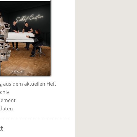
 aus dem aktuellen Heft
chiv
nement
daten
t