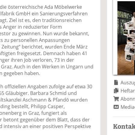
a
t
a
p
D
die österreichische Ada Möbelwerke
uf
wi
uf
er
ru
lfabrik GmbH ein Sanierungsverfahren
F
tt
Li
E
ck
t. Ziel ist es, den traditionsreichen
ac
er
n
m
e
 Anger in reduzierter Form
e
n
k
ai
n
estor zu gewinnen. Nun wurde bekannt,
b
e
l
ts zu personellen Anpassungen
o
di
v
e Zeitung“ berichtet, wurden Ende März
o
n
er
ftigten freigesetzt. Demnach haben 41
k
te
se
er ihren Job verloren, 73 in der
te
il
n
i Graz. Auch in den Werken in Ungarn und
il
e
d
n gegeben haben.
e
n
e
n
n
Auszug
h offiziellen Angaben zufolge auf etwa 30
Heftar
165 Gläubiger. Barbara Schmid und
Abon
waltskanzlei Aschmann & Pfandö wurden
ding bestellt, Philipp Casper,
Media
nenberg in Graz, fungiert als
Er betont gegenüber dem Blatt, dass der
Kontak
d intensiv an einer positiven Perspektive