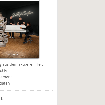
 aus dem aktuellen Heft
chiv
nement
daten
t