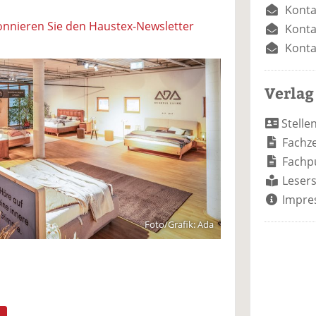
Konta
nnieren Sie den Haustex-Newsletter
Konta
Konta
Verlag
Stelle
Fachze
Fachp
Lesers
Impre
Foto/Grafik: Ada