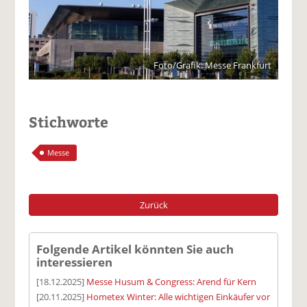
Foto/Grafik: Messe Frankfurt
Stichworte
Messe
Zurück
Folgende Artikel könnten Sie auch
interessieren
[18.12.2025]
Messe Husum & Congress: Arend für Kern
[20.11.2025]
Hometex Winter: Alle wichtigen Einkäufer vor