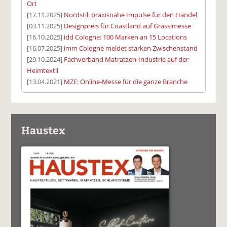
Ort
[17.11.2025]
Nordstil: praxisnahe Impulse für den Handel
[03.11.2025]
Designpreis für Coastland auf Grassimesse
[16.10.2025]
idd Cologne: 100 Marken an 15 Locations
[16.07.2025]
imm Cologne meldet starken Zwischenstand
[29.10.2024]
Fachverband Matratzen-Industrie auf der
Heimtextil
[13.04.2021]
MZE: Online-Messe für die ganze Branche
Haustex