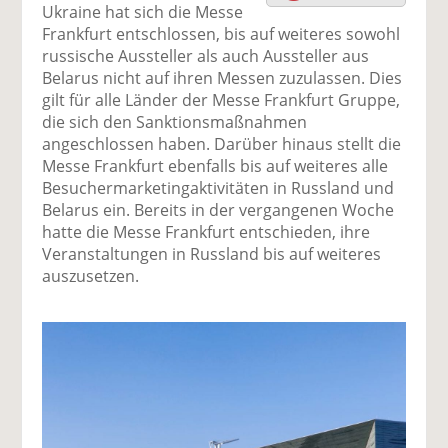
uf
wi
uf
er
ru
Ukraine hat sich die Messe
F
tt
Li
E
ck
Frankfurt entschlossen, bis auf weiteres sowohl
ac
er
n
m
e
russische Aussteller als auch Aussteller aus
e
n
k
ai
n
Belarus nicht auf ihren Messen zuzulassen. Dies
b
e
l
gilt für alle Länder der Messe Frankfurt Gruppe,
o
di
v
die sich den Sanktionsmaßnahmen
o
n
er
angeschlossen haben. Darüber hinaus stellt die
k
te
se
Messe Frankfurt ebenfalls bis auf weiteres alle
te
il
n
Besuchermarketingaktivitäten in Russland und
il
e
d
Belarus ein. Bereits in der vergangenen Woche
e
n
e
hatte die Messe Frankfurt entschieden, ihre
n
n
Veranstaltungen in Russland bis auf weiteres
auszusetzen.