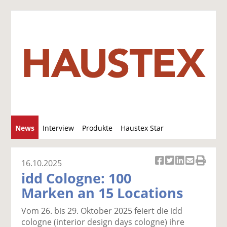
S
News
Interview
Produkte
Haustex Star
u
c
Jobs / Verkäufe
h
16.10.2025
Ar
Ar
Ar
Ar
Ar
e
idd Cologne: 100
ti
ti
ti
ti
ti
Marken an 15 Locations
k
k
k
k
k
el
el
el
el
el
Vom 26. bis 29. Oktober 2025 feiert die idd
a
t
a
p
D
cologne (interior design days cologne) ihre