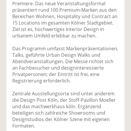
uf
wi
uf
er
ru
Premiere. Das neue Veranstaltungsformat
F
tt
Li
E
ck
präsentiert rund 100 Premium-Marken aus den
ac
er
n
m
e
Bereichen Wohnen, Hospitality und Contract an
e
n
k
ai
n
15 Locations im gesamten Kölner Stadtgebiet.
b
e
l
Ziel ist es, hochwertiges Interior Design in
o
di
v
urbanem Umfeld erlebbar zu machen.
o
n
er
k
te
se
Das Programm umfasst Markenpräsentationen,
te
il
n
Talks, geführte Urban Design Walks und
il
e
d
Abendveranstaltungen. Die Messe richtet sich
e
n
e
an Fachbesucher und designinteressierte
n
n
Privatpersonen; der Eintritt ist frei, eine
Registrierung erforderlich.
Zentrale Ausstellungsorte sind unter anderem
die Design Post Köln, der Stoff-Pavillon Moeller
und das machwerkhaus köln. Ergänzend
beteiligen sich zahlreiche Showrooms und
Designstudios der Kölner Szene mit eigenen
Formaten.