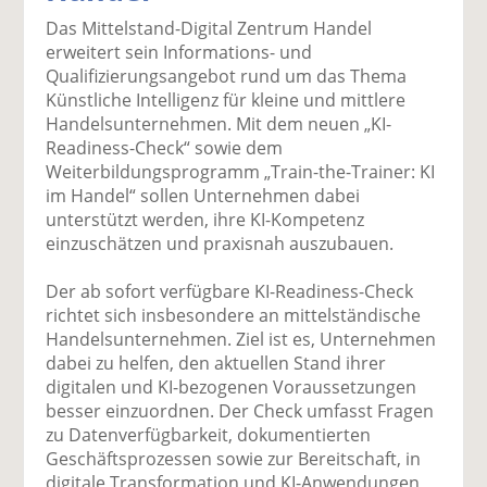
uf
wi
uf
er
ru
F
tt
Li
E
ck
Das Mittelstand-Digital Zentrum Handel
ac
er
n
m
e
erweitert sein Informations- und
e
n
k
ai
n
Qualifizierungsangebot rund um das Thema
b
e
l
Künstliche Intelligenz für kleine und mittlere
o
di
v
Handelsunternehmen. Mit dem neuen „KI-
o
n
er
Readiness-Check“ sowie dem
k
te
se
Weiterbildungsprogramm „Train-the-Trainer: KI
te
il
n
im Handel“ sollen Unternehmen dabei
il
e
d
unterstützt werden, ihre KI-Kompetenz
e
n
e
einzuschätzen und praxisnah auszubauen.
n
n
Der ab sofort verfügbare KI-Readiness-Check
richtet sich insbesondere an mittelständische
Handelsunternehmen. Ziel ist es, Unternehmen
dabei zu helfen, den aktuellen Stand ihrer
digitalen und KI-bezogenen Voraussetzungen
besser einzuordnen. Der Check umfasst Fragen
zu Datenverfügbarkeit, dokumentierten
Geschäftsprozessen sowie zur Bereitschaft, in
digitale Transformation und KI-Anwendungen