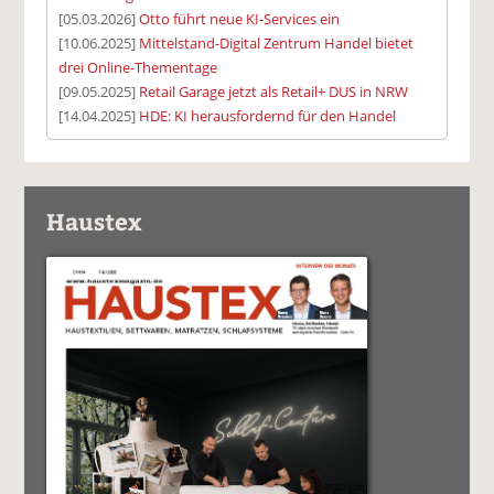
[05.03.2026]
Otto führt neue KI-Services ein
[10.06.2025]
Mittelstand-Digital Zentrum Handel bietet
drei Online-Thementage
[09.05.2025]
Retail Garage jetzt als Retail+ DUS in NRW
[14.04.2025]
HDE: KI herausfordernd für den Handel
Haustex