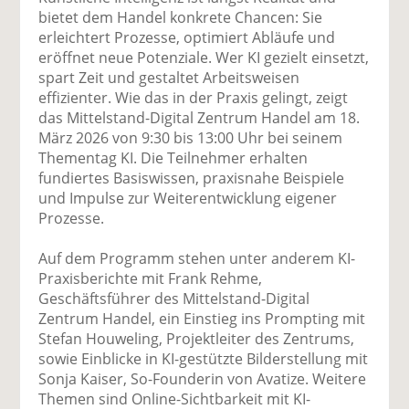
uf
wi
uf
er
ru
bietet dem Handel konkrete Chancen: Sie
F
tt
Li
E
ck
erleichtert Prozesse, optimiert Abläufe und
ac
er
n
m
e
eröffnet neue Potenziale. Wer KI gezielt einsetzt,
e
n
k
ai
n
spart Zeit und gestaltet Arbeitsweisen
b
e
l
effizienter. Wie das in der Praxis gelingt, zeigt
o
di
v
das Mittelstand-Digital Zentrum Handel am 18.
o
n
er
März 2026 von 9:30 bis 13:00 Uhr bei seinem
k
te
se
Thementag KI. Die Teilnehmer erhalten
te
il
n
fundiertes Basiswissen, praxisnahe Beispiele
il
e
d
und Impulse zur Weiterentwicklung eigener
e
n
e
Prozesse.
n
n
Auf dem Programm stehen unter anderem KI-
Praxisberichte mit Frank Rehme,
Geschäftsführer des Mittelstand-Digital
Zentrum Handel, ein Einstieg ins Prompting mit
Stefan Houweling, Projektleiter des Zentrums,
sowie Einblicke in KI-gestützte Bilderstellung mit
Sonja Kaiser, So-Founderin von Avatize. Weitere
Themen sind Online-Sichtbarkeit mit KI-