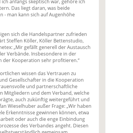
ich anfangs skeptisch war, gehöre ich
ern. Das liegt daran, was beide
un - man kann sich auf Augenhöhe
igen sich die Handelspartner zufrieden
rt Steffen Köller, Köller Bettenstudio,
tex: „Mir gefällt generell der Austausch
der Verbände. Insbesondere in der
 der Kooperation sehr profitieren.“
ortlichen wissen das Vertrauen zu
 und Gesellschafter in die Kooperation
rauensvolle und partnerschaftliche
n Mitgliedern und dem Verband, welche
rägte, auch zukünftig weitergeführt und
Stefan Wieselhuber außer Frage: „Wir haben
ele Erkenntnisse gewinnen können, etwa
rbeit oder auch die enge Einbindung
sprozesse des Verbandes angeht. Diesen
 selbstverständlich gemeinsam