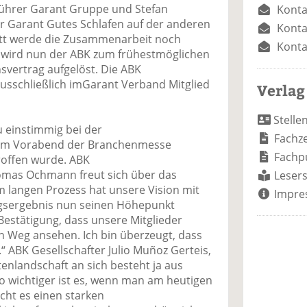
führer Garant Gruppe und Stefan
Konta
r Garant Gutes Schlafen auf der anderen
Konta
itt werde die Zusammenarbeit noch
Konta
nt wird nun der ABK zum frühestmöglichen
vertrag aufgelöst. Die ABK
usschließlich imGarant Verband Mitglied
Verlag
Stelle
u einstimmig bei der
Fachze
am Vorabend der Branchenmesse
Fachp
roffen wurde. ABK
homas Ochmann freut sich über das
Lesers
m langen Prozess hat unsere Vision mit
Impre
sergebnis nun seinen Höhepunkt
 Bestätigung, dass unsere Mitglieder
en Weg ansehen. Ich bin überzeugt, dass
.“ ABK Gesellschafter Julio Muñoz Gerteis,
tenlandschaft an sich besteht ja aus
o wichtiger ist es, wenn man am heutigen
ht es einen starken