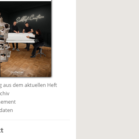
 aus dem aktuellen Heft
chiv
nement
daten
t