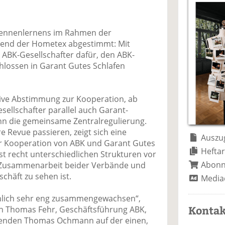
a
t
a
p
D
uf
wi
uf
er
ru
F
tt
Li
E
ck
 Kennenlernens im Rahmen der
ac
er
n
m
e
end der Hometex abgestimmt: Mit
e
n
k
ai
n
ABK-Gesellschafter dafür, den ABK-
b
e
l
lossen in Garant Gutes Schlafen
o
di
v
o
n
er
k
te
se
itive Abstimmung zur Kooperation, ab
te
il
n
sellschafter parallel auch Garant-
il
e
d
ann die gemeinsame Zentralregulierung.
e
n
e
re Revue passieren, zeigt sich eine
n
n
Auszug
er Kooperation von ABK und Garant Gutes
Heftar
hst recht unterschiedlichen Strukturen vor
Abon
en Zusammenarbeit beider Verbände und
chäft zu sehen ist.
Media
sönlich sehr eng zusammengewachsen“,
Kontak
n Thomas Fehr, Geschäftsführung ABK,
zenden Thomas Ochmann auf der einen,