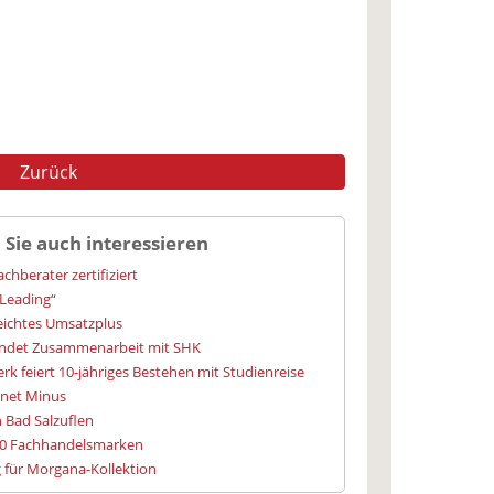
Zurück
 Sie auch interessieren
chberater zertifiziert
r Leading“
leichtes Umsatzplus
endet Zusammenarbeit mit SHK
rk feiert 10-jähriges Bestehen mit Studienreise
hnet Minus
 Bad Salzuflen
0 Fachhandelsmarken
 für Morgana-Kollektion