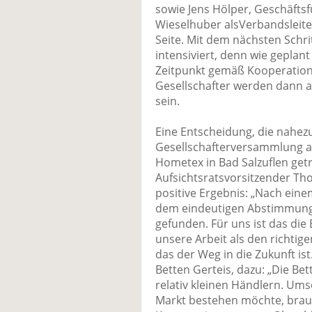
sowie Jens Hölper, Geschäfts
Wieselhuber alsVerbandsleite
Seite. Mit dem nächsten Schr
intensiviert, denn wie gepla
Zeitpunkt gemäß Kooperations
Gesellschafter werden dann a
sein.
Eine Entscheidung, die nahez
Gesellschafterversammlung 
Hometex in Bad Salzuflen get
Aufsichtsratsvorsitzender T
positive Ergebnis: „Nach eine
dem eindeutigen Abstimmung
gefunden. Für uns ist das die
unsere Arbeit als den richtig
das der Weg in die Zukunft ist
Betten Gerteis, dazu: „Die Bet
relativ kleinen Händlern. Ums
Markt bestehen möchte, brauc