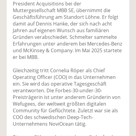
uf
wi
uf
er
ru
President Acquisitions bei der
F
tt
Li
E
ck
Muttergesellschaft MBB SE, übernimmt die
ac
er
n
m
e
Geschäftsführung am Standort Löhne. Er folgt
e
n
k
ai
n
damit auf Dennis Hanke, der sich nach acht
b
e
l
Jahren auf eigenen Wunsch aus familiären
o
di
v
Gründen verabschiedet. Schmelter sammelte
o
n
er
Erfahrungen unter anderem bei Mercedes-Benz
k
te
se
und McKinsey & Company. Im Mai 2025 startete
te
il
n
er bei MBB.
il
e
d
e
n
e
Gleichzeitig tritt Cornelia Röper als Chief
n
n
Operating Officer (COO) in das Unternehmen
ein. Sie wird das operative Tagesgeschäft
verantworten. Die Forbes-30-under-30-
Preisträgerin ist unter anderem Gründerin von
Wefugees, der weltweit größten digitalen
Community für Geflüchtete. Zuletzt war sie als
COO des schwedischen Deep-Tech-
Unternehmens NoviOcean tätig.