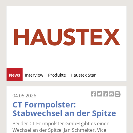
S
News
Interview
Produkte
Haustex Star
u
c
Jobs / Verkäufe
h
04.05.2026
Ar
Ar
Ar
Ar
Ar
e
CT Formpolster:
ti
ti
ti
ti
ti
Stabwechsel an der Spitze
k
k
k
k
k
el
el
el
el
el
Bei der CT Formpolster GmbH gibt es einen
a
t
a
p
D
Wechsel an der Spitze: Jan Schmelter, Vice