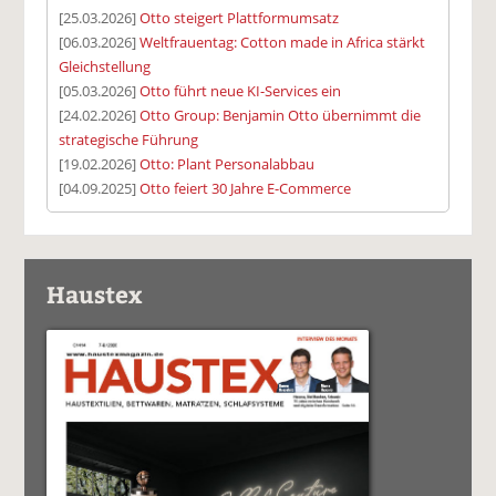
[25.03.2026]
Otto steigert Plattformumsatz
[06.03.2026]
Weltfrauentag: Cotton made in Africa stärkt
Gleichstellung
[05.03.2026]
Otto führt neue KI-Services ein
[24.02.2026]
Otto Group: Benjamin Otto übernimmt die
strategische Führung
[19.02.2026]
Otto: Plant Personalabbau
[04.09.2025]
Otto feiert 30 Jahre E-Commerce
Haustex