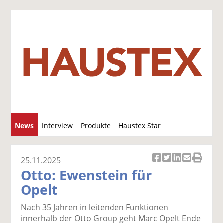
S
News
Interview
Produkte
Haustex Star
u
c
Jobs / Verkäufe
h
25.11.2025
Ar
Ar
Ar
Ar
Ar
e
Otto: Ewenstein für
ti
ti
ti
ti
ti
Opelt
k
k
k
k
k
el
el
el
el
el
Nach 35 Jahren in leitenden Funktionen
a
t
a
p
D
innerhalb der Otto Group geht Marc Opelt Ende