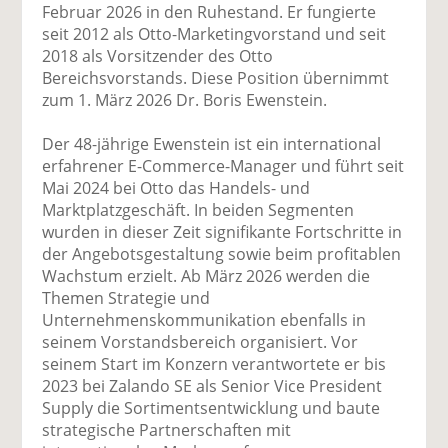
uf
wi
uf
er
ru
Februar 2026 in den Ruhestand. Er fungierte
F
tt
Li
E
ck
seit 2012 als Otto-Marketingvorstand und seit
ac
er
n
m
e
2018 als Vorsitzender des Otto
e
n
k
ai
n
Bereichsvorstands. Diese Position übernimmt
b
e
l
zum 1. März 2026 Dr. Boris Ewenstein.
o
di
v
o
n
er
Der 48-jährige Ewenstein ist ein international
k
te
se
erfahrener E-Commerce-Manager und führt seit
te
il
n
Mai 2024 bei Otto das Handels- und
il
e
d
Marktplatzgeschäft. In beiden Segmenten
e
n
e
wurden in dieser Zeit signifikante Fortschritte in
n
n
der Angebotsgestaltung sowie beim profitablen
Wachstum erzielt. Ab März 2026 werden die
Themen Strategie und
Unternehmenskommunikation ebenfalls in
seinem Vorstandsbereich organisiert. Vor
seinem Start im Konzern verantwortete er bis
2023 bei Zalando SE als Senior Vice President
Supply die Sortimentsentwicklung und baute
strategische Partnerschaften mit