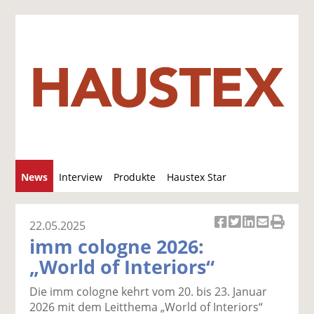
S
News
Interview
Produkte
Haustex Star
u
c
Jobs / Verkäufe
h
22.05.2025
Ar
Ar
Ar
Ar
Ar
e
imm cologne 2026:
ti
ti
ti
ti
ti
„World of Interiors“
k
k
k
k
k
el
el
el
el
el
Die imm cologne kehrt vom 20. bis 23. Januar
a
t
a
p
D
2026 mit dem Leitthema „World of Interiors“