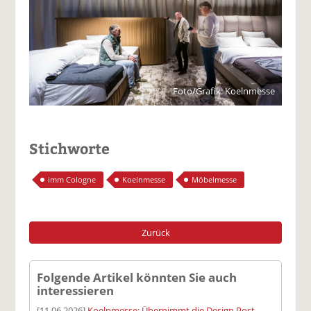
Foto/Grafik: Koelnmesse
Stichworte
imm Cologne
Koelnmesse
Möbelmesse
Zurück
Folgende Artikel könnten Sie auch
interessieren
[11.06.2026]
Koelnmesse: Übernimmt die Design Post