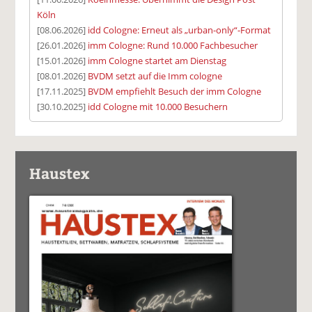
Köln
[08.06.2026]
idd Cologne: Erneut als „urban-only“-Format
[26.01.2026]
imm Cologne: Rund 10.000 Fachbesucher
[15.01.2026]
imm Cologne startet am Dienstag
[08.01.2026]
BVDM setzt auf die Imm cologne
[17.11.2025]
BVDM empfiehlt Besuch der imm Cologne
[30.10.2025]
idd Cologne mit 10.000 Besuchern
Haustex