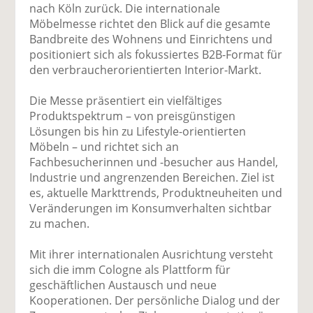
uf
wi
uf
er
ru
nach Köln zurück. Die internationale
F
tt
Li
E
ck
Möbelmesse richtet den Blick auf die gesamte
ac
er
n
m
e
Bandbreite des Wohnens und Einrichtens und
e
n
k
ai
n
positioniert sich als fokussiertes B2B-Format für
b
e
l
den verbraucherorientierten Interior-Markt.
o
di
v
o
n
er
Die Messe präsentiert ein vielfältiges
k
te
se
Produktspektrum – von preisgünstigen
te
il
n
Lösungen bis hin zu Lifestyle-orientierten
il
e
d
Möbeln – und richtet sich an
e
n
e
Fachbesucherinnen und -besucher aus Handel,
n
n
Industrie und angrenzenden Bereichen. Ziel ist
es, aktuelle Markttrends, Produktneuheiten und
Veränderungen im Konsumverhalten sichtbar
zu machen.
Mit ihrer internationalen Ausrichtung versteht
sich die imm Cologne als Plattform für
geschäftlichen Austausch und neue
Kooperationen. Der persönliche Dialog und der