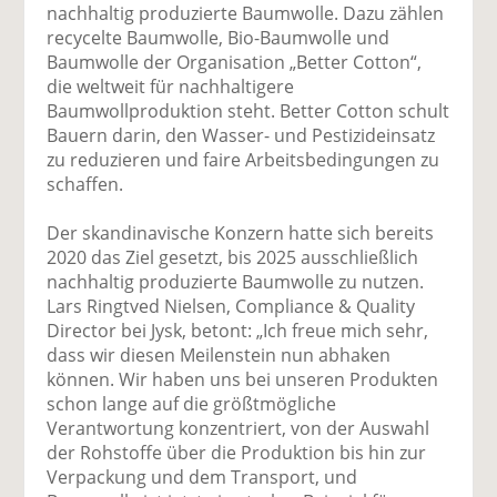
uf
wi
uf
er
ru
nachhaltig produzierte Baumwolle. Dazu zählen
F
tt
Li
E
ck
recycelte Baumwolle, Bio-Baumwolle und
ac
er
n
m
e
Baumwolle der Organisation „Better Cotton“,
e
n
k
ai
n
die weltweit für nachhaltigere
b
e
l
Baumwollproduktion steht. Better Cotton schult
o
di
v
Bauern darin, den Wasser- und Pestizideinsatz
o
n
er
zu reduzieren und faire Arbeitsbedingungen zu
k
te
se
schaffen.
te
il
n
il
e
d
Der skandinavische Konzern hatte sich bereits
e
n
e
2020 das Ziel gesetzt, bis 2025 ausschließlich
n
n
nachhaltig produzierte Baumwolle zu nutzen.
Lars Ringtved Nielsen, Compliance & Quality
Director bei Jysk, betont: „Ich freue mich sehr,
dass wir diesen Meilenstein nun abhaken
können. Wir haben uns bei unseren Produkten
schon lange auf die größtmögliche
Verantwortung konzentriert, von der Auswahl
der Rohstoffe über die Produktion bis hin zur
Verpackung und dem Transport, und