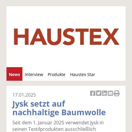
S
News
Interview
Produkte
Haustex Star
u
c
Jobs / Verkäufe
h
17.01.2025
Ar
Ar
Ar
Ar
Ar
e
Jysk setzt auf
ti
ti
ti
ti
ti
nachhaltige Baumwolle
k
k
k
k
k
el
el
el
el
el
Seit dem 1. Januar 2025 verwendet Jysk in
a
t
a
p
D
seinen Textilprodukten ausschließlich