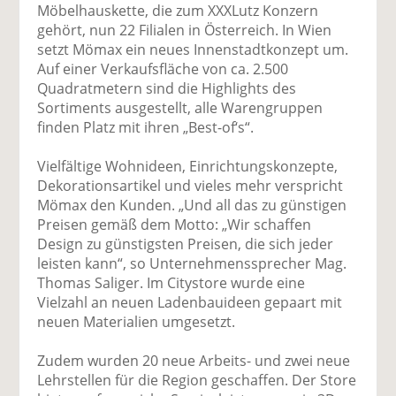
uf
wi
uf
er
ru
Möbelhauskette, die zum XXXLutz Konzern
F
tt
Li
E
ck
gehört, nun 22 Filialen in Österreich. In Wien
ac
er
n
m
e
setzt Mömax ein neues Innenstadtkonzept um.
e
n
k
ai
n
Auf einer Verkaufsfläche von ca. 2.500
b
e
l
Quadratmetern sind die Highlights des
o
di
v
Sortiments ausgestellt, alle Warengruppen
o
n
er
finden Platz mit ihren „Best-of‘s“.
k
te
se
te
il
n
Vielfältige Wohnideen, Einrichtungskonzepte,
il
e
d
Dekorationsartikel und vieles mehr verspricht
e
n
e
Mömax den Kunden. „Und all das zu günstigen
n
n
Preisen gemäß dem Motto: „Wir schaffen
Design zu günstigsten Preisen, die sich jeder
leisten kann“, so Unternehmenssprecher Mag.
Thomas Saliger. Im Citystore wurde eine
Vielzahl an neuen Ladenbauideen gepaart mit
neuen Materialien umgesetzt.
Zudem wurden 20 neue Arbeits- und zwei neue
Lehrstellen für die Region geschaffen. Der Store