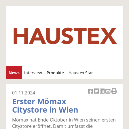
S
News
Interview
Produkte
Haustex Star
u
c
Jobs / Verkäufe
h
01.11.2024
Ar
Ar
Ar
Ar
Ar
e
Erster Mömax
ti
ti
ti
ti
ti
Citystore in Wien
k
k
k
k
k
el
el
el
el
el
Mömax hat Ende Oktober in Wien seinen ersten
a
t
a
p
D
Citystore eröffnet. Damit umfasst die