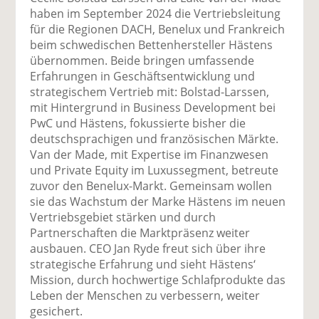
uf
wi
uf
er
ru
haben im September 2024 die Vertriebsleitung
F
tt
Li
E
ck
für die Regionen DACH, Benelux und Frankreich
ac
er
n
m
e
beim schwedischen Bettenhersteller Hästens
e
n
k
ai
n
übernommen. Beide bringen umfassende
b
e
l
Erfahrungen in Geschäftsentwicklung und
o
di
v
strategischem Vertrieb mit: Bolstad-Larssen,
o
n
er
mit Hintergrund in Business Development bei
k
te
se
PwC und Hästens, fokussierte bisher die
te
il
n
deutschsprachigen und französischen Märkte.
il
e
d
Van der Made, mit Expertise im Finanzwesen
e
n
e
und Private Equity im Luxussegment, betreute
n
n
zuvor den Benelux-Markt. Gemeinsam wollen
sie das Wachstum der Marke Hästens im neuen
Vertriebsgebiet stärken und durch
Partnerschaften die Marktpräsenz weiter
ausbauen. CEO Jan Ryde freut sich über ihre
strategische Erfahrung und sieht Hästens‘
Mission, durch hochwertige Schlafprodukte das
Leben der Menschen zu verbessern, weiter
gesichert.