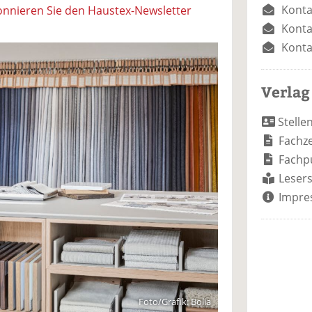
Konta
nnieren Sie den Haustex-Newsletter
Konta
Konta
Verlag
Stelle
Fachze
Fachp
Lesers
Impre
Foto/Grafik: Bolia