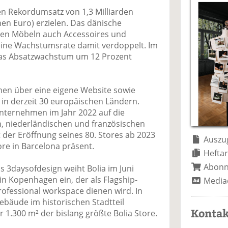
a
t
a
p
D
en Rekordumsatz von 1,3 Milliarden
uf
wi
uf
er
ru
en Euro) erzielen. Das dänische
F
tt
Li
E
ck
en Möbeln auch Accessoires und
ac
er
n
m
e
seine Wachstumsrate damit verdoppelt. Im
e
n
k
ai
n
 das Absatzwachstum um 12 Prozent
b
e
l
o
di
v
o
n
er
ionen über eine eigene Website sowie
k
te
se
in derzeit 30 europäischen Ländern.
te
il
n
nternehmen im Jahr 2022 auf die
il
e
d
, niederländischen und französischen
e
n
e
t der Eröffnung seines 80. Stores ab 2023
n
n
Auszug
re in Barcelona präsent.
Heftar
Abon
 3daysofdesign weiht Bolia im Juni
n Kopenhagen ein, der als Flagship-
Media
ofessional workspace dienen wird. In
bäude im historischen Stadtteil
Kontak
 1.300 m² der bislang größte Bolia Store.