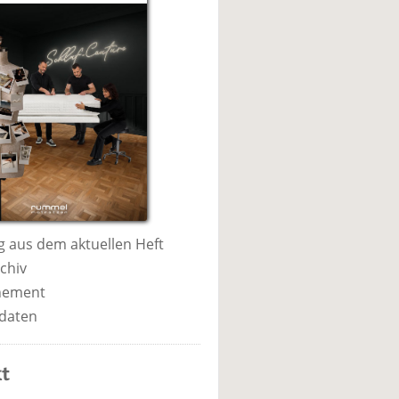
 aus dem aktuellen Heft
chiv
nement
daten
t